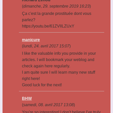
(
dimanche, 29. septembre 2019 16:23
)
Ça c'est la grande prostituée dont vous
parlez?
https://youtu.be/61ZVllLZUxY
manicure
(
lundi, 24. avril 2017 15:07
)
I like the valuable info you provide in your
articles. I will bookmark your weblog and
check again here regularly.
I am quite sure I will learn many new stuff
right here!
Good luck for the next!
BHW
(
samedi, 08. avril 2017 13:08
)
You're so interesting! I don't believe I've truly