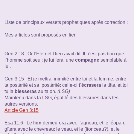
Liste de principaux versets prophétiques après correction :
Mes articles sont proposés en lien
Gen 2:18 Or l’Eternel Dieu avait dit: Il n’est pas bon que
l’homme soit seul; je lui ferai une
compagne
semblable à
lui.
Gen 3:15 Et je mettrai inimitié entre toi et la femme, entre
ta postérité et sa postérité: celle-ci
t’écrasera
la tête, et toi
tu la
blesseras
au talon.
(LSG)
Maintenu dans la LSG, égalité des blessures dans les
autres versions.
Article Gen 3:15
Esa 11:6 Le
lion
demeurera avec l’agneau, et le léopard
gîtera avec le chevreau; le veau, et le (lionceau?), et le