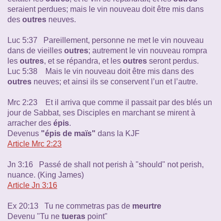
seraient perdues; mais le vin nouveau doit être mis dans
des
outres
neuves.
Luc 5:37 Pareillement, personne ne met le vin nouveau
dans de vieilles
outres
; autrement le vin nouveau rompra
les
outres
, et se répandra, et les
outres
seront perdus.
Luc 5:38 Mais le vin nouveau doit être mis dans des
outres
neuves; et ainsi ils se conservent l’un et l’autre.
Mrc 2:23 Et il arriva que comme il passait par des blés un
jour de Sabbat, ses Disciples en marchant se mirent à
arracher des
épis
.
Devenus
"épis de maïs"
dans la KJF
Article Mrc 2:23
Jn 3:16 Passé de shall not perish à "should" not perish,
nuance. (King James)
Article Jn 3:16
Ex 20:13 Tu ne commetras pas de
meurtre
Devenu "Tu ne
tueras
point"