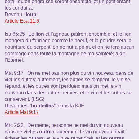
bétail qu’on engraisse seront ensemble, et un petit enfant
les conduira.
Devenu
"loup"
Article Esa 11:6
Isa 65:25 Le
lion
et l’agneau paîtront ensemble, et le lion
mangera du fourrage comme le boeuf, et la poudre sera la
nourriture du serpent; on ne nuira point, et on ne fera aucun
dommage dans toute la montagne de ma sainteté; a dit
l’Eternel.
Mat 9:17 On ne met pas non plus du vin nouveau dans de
vieilles outres; autrement, les outres se rompent, le vin se
répand, et les outres sont perdues; mais on met le vin
nouveau dans des outres neuves, et le vin et les outres se
conservent. (LSG)
Devenues
"bouteilles"
dans la KJF
Article Mat 9:17
Mrc 2:22 De même, personne ne met du vin nouveau
dans de vielles
outres
; autrement le vin nouveau ferait
éclater les
outres
, et le vin se répandrait, et les
outres