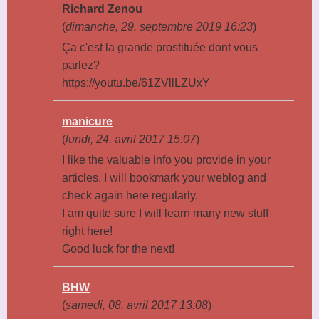
Richard Zenou
(
dimanche, 29. septembre 2019 16:23
)
Ça c'est la grande prostituée dont vous
parlez?
https://youtu.be/61ZVllLZUxY
manicure
(
lundi, 24. avril 2017 15:07
)
I like the valuable info you provide in your
articles. I will bookmark your weblog and
check again here regularly.
I am quite sure I will learn many new stuff
right here!
Good luck for the next!
BHW
(
samedi, 08. avril 2017 13:08
)